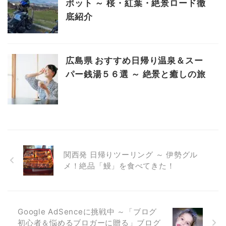
ポット ～ 桜・紅葉・絶景ロード徹
底紹介
広島県 おすすめ日帰り温泉＆スー
パー銭湯５６選 ～ 絶景と癒しの旅
関西発 日帰りツーリング ～ 伊勢グル
メ！絶品「鰻」を食べてきた！
Google AdSenceに挑戦中 ～「ブログ
初心者＆悩めるブロガーに贈る」ブログ