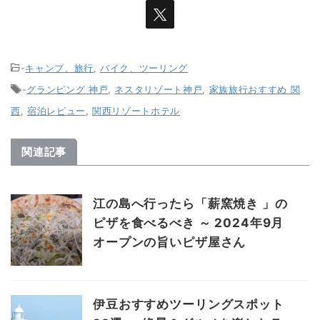
-
キャンプ、旅行
,
バイク、ツーリング
-
グランピング 神戸
,
ネスタリゾート神戸
,
家族旅行おすすめ 関
西
,
宿泊レビュー
,
関西リゾートホテル
関連記事
江の島へ行ったら「薪窯焼き 」の
ピザを食べるべき ～ 2024年9月
オープンの旨いピザ屋さん
伊豆おすすめツーリングスポット