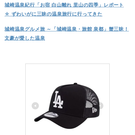
城崎温泉紀行「お宿 白山離れ 里山の四季」レポート
☆ ずわいがに三昧の温泉旅行に行ってきた
城崎温泉グルメ旅 ～「城崎温泉・旅館 泉都」蟹三昧！
文豪が愛した温泉