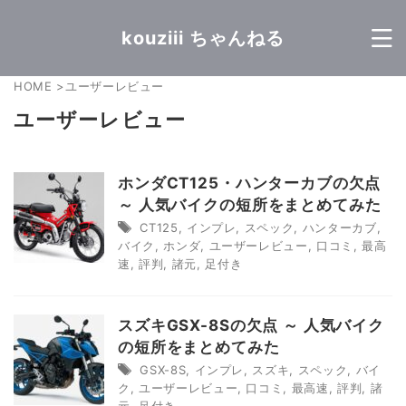
kouziii ちゃんねる
HOME
>
ユーザーレビュー
ユーザーレビュー
ホンダCT125・ハンターカブの欠点
～ 人気バイクの短所をまとめてみた
CT125
,
インプレ
,
スペック
,
ハンターカブ
,
バイク
,
ホンダ
,
ユーザーレビュー
,
口コミ
,
最高
速
,
評判
,
諸元
,
足付き
スズキGSX-8Sの欠点 ～ 人気バイク
の短所をまとめてみた
GSX-8S
,
インプレ
,
スズキ
,
スペック
,
バイ
ク
,
ユーザーレビュー
,
口コミ
,
最高速
,
評判
,
諸