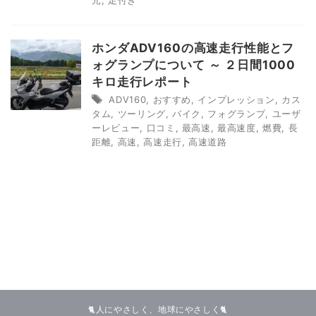
元
,
足付き
ホンダADV160の高速走行性能とフ
ォグランプについて ～ ２日間1000
キロ走行レポート
ADV160
,
おすすめ
,
インプレッション
,
カス
タム
,
ツーリング
,
バイク
,
フォグランプ
,
ユーザ
ーレビュー
,
口コミ
,
最高速
,
最高速度
,
燃費
,
長
距離
,
高速
,
高速走行
,
高速道路
🐈人にやさしく、地球にやさしく🐈