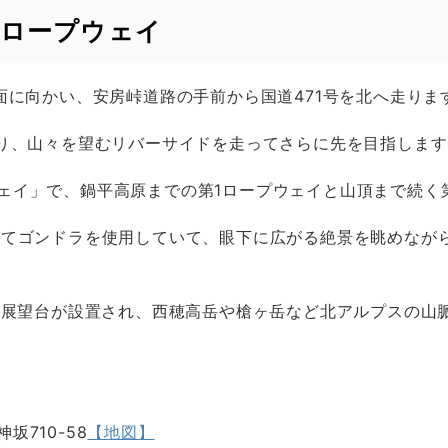
高ロープウェイ
面に向かい、安房峠道路の手前から国道471号を北へ走りま
入り、山々を望むリバーサイドを走ってさらに先を目指します
ェイ」で、鍋平高原までの第1ロープウェイと山頂まで続く
建てゴンドラを使用していて、眼下に広がる絶景を眺めながら
上展望台が設置され、西穂高岳や槍ヶ岳など北アルプスの山脈
710-58
【地図】