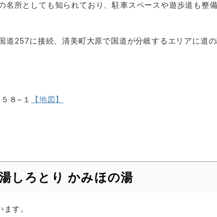
の名所としても知られており、駐車スペースや遊歩道も整
国道257に接続、清美町大原で国道が分岐するエリアに道
５８−１
【地図】
の湯しろとり かみほの湯
います。