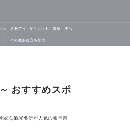
ョン、各種アイ
ダイエット、健康、美容
テム
その他お役立ち情報
～ おすすめスポ
光明媚な観光名所が人気の岐阜県