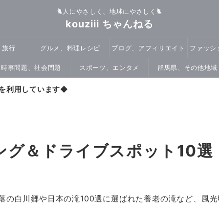
🐈人にやさしく、地球にやさしく🐈
kouziii ちゃんねる
、旅行
グルメ、料理レシピ
ブログ、アフィリエイト
ファッシ
時事問題、社会問題
スポーツ、エンタメ
群馬県、その他地域
を利用しています
◆
グ＆ドライブスポット10選 
落の白川郷や日本の滝100選に選ばれた養老の滝など、風