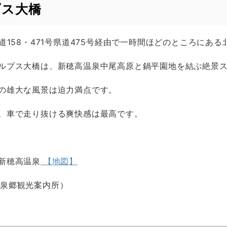
プス大橋
道158・471号県道475号経由で一時間ほどのところにあ
ルプス大橋は、新穂高温泉中尾高原と鍋平園地を結ぶ絶景
の雄大な風景は迫力満点です。
、車で走り抜ける爽快感は最高です。
新穂高温泉
【地図】
騨温泉郷観光案内所）