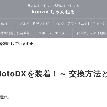
🐈人にやさしく、地球にやさしく🐈
kouziii ちゃんねる
、旅行
グルメ、料理レシピ
ブログ、アフィリエイト
ファッシ
時事問題、社会問題
スポーツ、エンタメ
群馬県、その他地域
を利用しています
◆
 MotoDXを装着！～ 交換方
二世代。