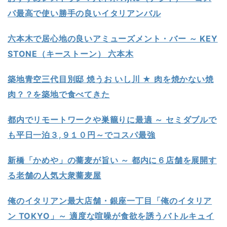
パ最高で使い勝手の良いイタリアンバル
六本木で居心地の良いアミューズメント・バー ～ KEY
STONE（キーストーン） 六本木
築地青空三代目別邸 焼うお いし川 ★ 肉を焼かない焼
肉？？を築地で食べてきた
都内でリモートワークや巣籠りに最適 ～ セミダブルで
も平日一泊３,９１０円～でコスパ最強
新橋「かめや」の蕎麦が旨い ～ 都内に６店舗を展開す
る老舗の人気大衆蕎麦屋
俺のイタリアン最大店舗・銀座一丁目「俺のイタリア
ン TOKYO」～ 適度な喧噪が食欲を誘うバトルキュイ