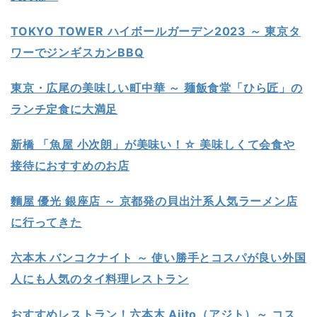
TOKYO TOWER ハイボールガーデン2023 ～ 東京タ
ワーでジンギスカンBBQ
東京・広尾の美味しい町中華 ～ 麺飯食堂「ひら匠」の
ランチ定食に大満足
新橋 「魚屋 小次朗」が美味い！☆ 美味しくて会食や
接待におすすめのお店
麵屋 優光 銀座店 ～ 京都発の貝出汁系人気ラーメン店
に行ってきた
六本木 バンコクナイト ～ 使い勝手とコスパが良い外国
人にも人気のタイ料理レストラン
おすすめレストラン！六本木 Ajito（アジト）～ コス