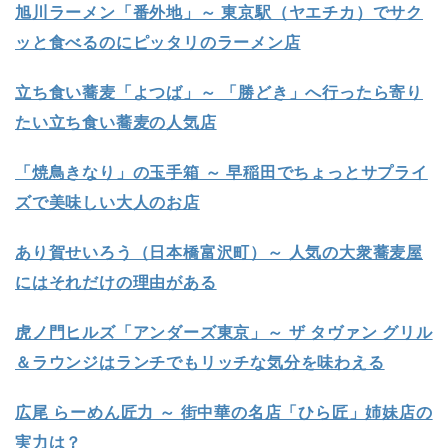
旭川ラーメン「番外地」～ 東京駅（ヤエチカ）でサク
ッと食べるのにピッタリのラーメン店
立ち食い蕎麦「よつば」～ 「勝どき」へ行ったら寄り
たい立ち食い蕎麦の人気店
「焼鳥きなり」の玉手箱 ～ 早稲田でちょっとサプライ
ズで美味しい大人のお店
あり賀せいろう（日本橋富沢町）～ 人気の大衆蕎麦屋
にはそれだけの理由がある
虎ノ門ヒルズ「アンダーズ東京」～ ザ タヴァン グリル
＆ラウンジはランチでもリッチな気分を味わえる
広尾 らーめん匠力 ～ 街中華の名店「ひら匠」姉妹店の
実力は？