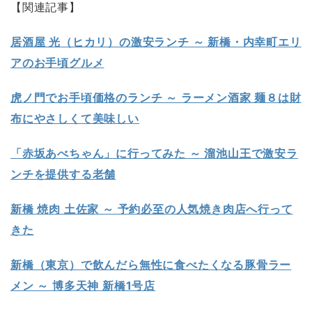
【関連記事】
居酒屋 光（ヒカリ）の激安ランチ ～ 新橋・内幸町エリ
アのお手頃グルメ
虎ノ門でお手頃価格のランチ ～ ラーメン酒家 麺８は財
布にやさしくて美味しい
「赤坂あべちゃん」に行ってみた ～ 溜池山王で激安ラ
ンチを提供する老舗
新橋 焼肉 土佐家 ～ 予約必至の人気焼き肉店へ行って
きた
新橋（東京）で飲んだら無性に食べたくなる豚骨ラー
メン ～ 博多天神 新橋1号店