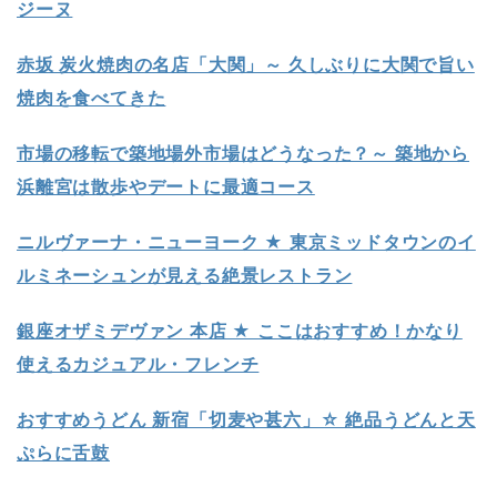
ジーヌ
赤坂 炭火焼肉の名店「大関」～ 久しぶりに大関で旨い
焼肉を食べてきた
市場の移転で築地場外市場はどうなった？～ 築地から
浜離宮は散歩やデートに最適コース
ニルヴァーナ・ニューヨーク ★ 東京ミッドタウンのイ
ルミネーシュンが見える絶景レストラン
銀座オザミデヴァン 本店 ★ ここはおすすめ！かなり
使えるカジュアル・フレンチ
おすすめうどん 新宿「切麦や甚六」☆ 絶品うどんと天
ぷらに舌鼓